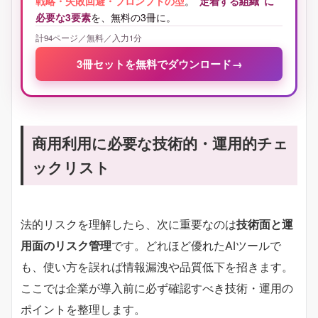
戦略・失敗回避・プロンプトの型
。
“定着する組織”に
必要な3要素
を、無料の3冊に。
計94ページ／無料／入力1分
3冊セットを無料でダウンロード
→
商用利用に必要な技術的・運用的チェ
ックリスト
法的リスクを理解したら、次に重要なのは
技術面と運
用面のリスク管理
です。どれほど優れたAIツールで
も、使い方を誤れば情報漏洩や品質低下を招きます。
ここでは企業が導入前に必ず確認すべき技術・運用の
ポイントを整理します。