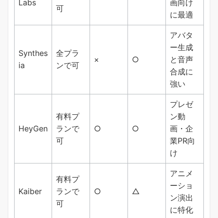
Labs
画向け
可
に最適
アバタ
ー生成
Synthes
全プラ
×
○
と音声
ia
ンで可
合成に
強い
プレゼ
有料プ
ン動
HeyGen
ランで
○
○
画・企
可
業PR向
け
アニメ
有料プ
ーショ
Kaiber
ランで
○
△
ン演出
可
に特化