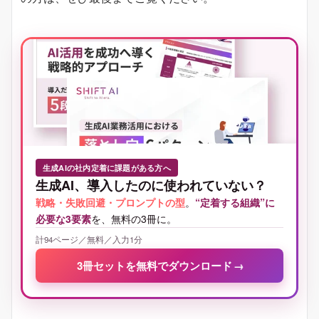
生成AIの社内定着に課題がある方へ
生成AI、導入したのに使われていない？
戦略・失敗回避・プロンプトの型
。
“定着する組織”に
必要な3要素
を、無料の3冊に。
計94ページ／無料／入力1分
3冊セットを無料でダウンロード
→