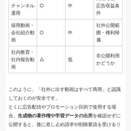
チャンネル
○
中
広告収益条
運用
件
採用動画・
社外公開範
会社紹介動
○
中
囲・権利帰
画
属
社内教育・
非公開利用
社内報告動
△
低
かどうか
画
このように、「社外に出す動画はすべて商用」と認識
しておくのが安全です。
とくに広告配信やプロモーション目的で使用する場
合、
生成物の著作権や学習データの出所
を確認せずに
公開すると、後に差し止め請求や削除要請を受けるリ