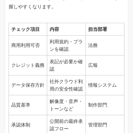
握しやすくなります。
チェック項目
内容
担当部署
利用規約・プラ
商用利用可否
法務
ンを確認
表記が必要か確
クレジット義務
広報
認
社外クラウド利
データ保存方針
情報システム
用の安全性確認
解像度・音声・
品質基準
制作部門
トーンなど
公開前の最終承
承認体制
管理部門
認フロー