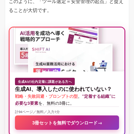
このように、「ツール選定＝安全管理の起点」と捉え
ることが大切です。
生成AIの社内定着に課題がある方へ
生成AI、導入したのに使われていない？
戦略・失敗回避・プロンプトの型
。
“定着する組織”に
必要な3要素
を、無料の3冊に。
計94ページ／無料／入力1分
3冊セットを無料でダウンロード
→