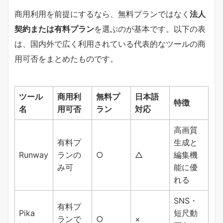
商用利用を前提にするなら、無料プランではなく
法人
契約または有料プラン
を選ぶのが基本です。以下の表
は、国内外で広く利用されている代表的なツールの商
用可否をまとめたものです。
ツール
商用利
無料プ
日本語
特徴
名
用可否
ラン
対応
高画質
有料プ
生成と
Runway
ランの
○
△
編集機
み可
能に優
れる
SNS・
有料プ
Pika
短尺動
ランで
○
×