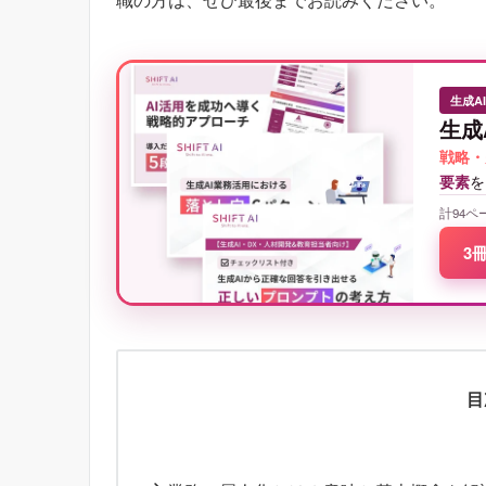
生成A
生成
戦略・
要素
を
計94ペ
3
目