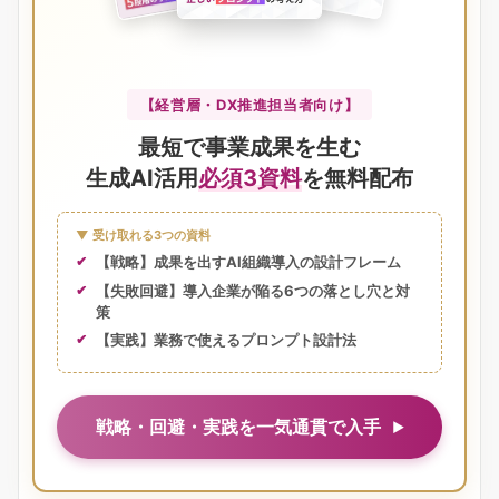
【経営層・DX推進担当者向け】
最短で事業成果を生む
生成AI活用
必須3資料
を無料配布
▼ 受け取れる3つの資料
【戦略】成果を出すAI組織導入の設計フレーム
【失敗回避】導入企業が陥る6つの落とし穴と対
策
【実践】業務で使えるプロンプト設計法
戦略・回避・実践を一気通貫で入手