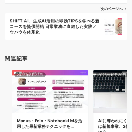
ビ
ゲ
次のページへ
ー
SHIFT AI、生成AI活用の即効TIPSを学べる新
シ
コースを提供開始 日常業務に直結した実践ノ
ョ
ウハウを体系化
ン
関連記事
2025年8月27日
2025年10月30日
Manus・Felo・NotebookLMを活
AIに奪われにく
用した最新業務テクニックを…
は新規事業、2位
は？ …