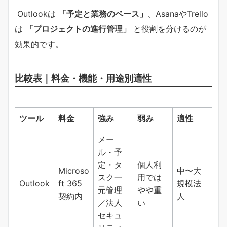
Outlookは
「予定と業務のベース」
、AsanaやTrello
は
「プロジェクトの進行管理」
と役割を分けるのが
効果的です。
比較表｜料金・機能・用途別適性
ツール
料金
強み
弱み
適性
メー
ル・予
定・タ
個人利
Microso
中〜大
スク一
用では
Outlook
ft 365
規模法
元管理
やや重
契約内
人
／法人
い
セキュ