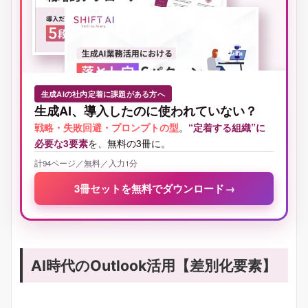
生成AIの社内定着に課題がある方へ
生成AI、導入したのに使われていない？
戦略・失敗回避・プロンプトの型
。
“定着する組織”に
必要な3要素
を、無料の3冊に。
計94ページ／無料／入力1分
3冊セットを無料でダウンロード
→
AI時代のOutlook活用【差別化要素】