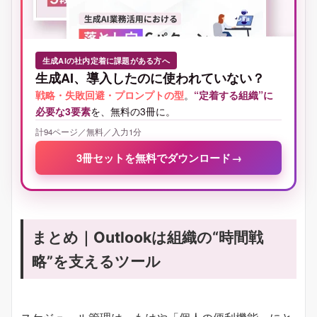
生成AIの社内定着に課題がある方へ
生成AI、導入したのに使われていない？
戦略・失敗回避・プロンプトの型
。
“定着する組織”に
必要な3要素
を、無料の3冊に。
計94ページ／無料／入力1分
3冊セットを無料でダウンロード
→
まとめ｜Outlookは組織の“時間戦
略”を支えるツール