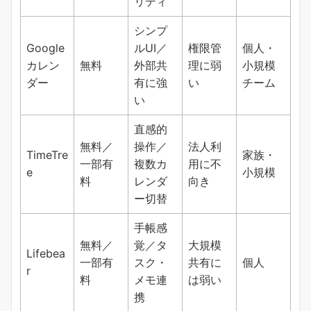
リティ
シンプ
Google
ルUI／
権限管
個人・
カレン
無料
外部共
理に弱
小規模
ダー
有に強
い
チーム
い
直感的
無料／
操作／
法人利
TimeTre
家族・
一部有
複数カ
用に不
e
小規模
料
レンダ
向き
ー切替
手帳感
無料／
覚／タ
大規模
Lifebea
一部有
スク・
共有に
個人
r
料
メモ連
は弱い
携