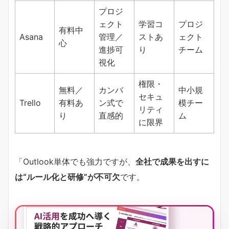
プロジ
ェクト
学習コ
プロジ
有料中
Asana
管理／
ストあ
ェクト
心
進捗可
り
チーム
視化
権限・
無料／
カンバ
中小規
セキュ
Trello
有料あ
ン式で
模チー
リティ
り
直感的
ム
に限界
「Outlook単体でも強力ですが、
全社で成果を出すに
は“ルール化と研修”が不可欠
です。