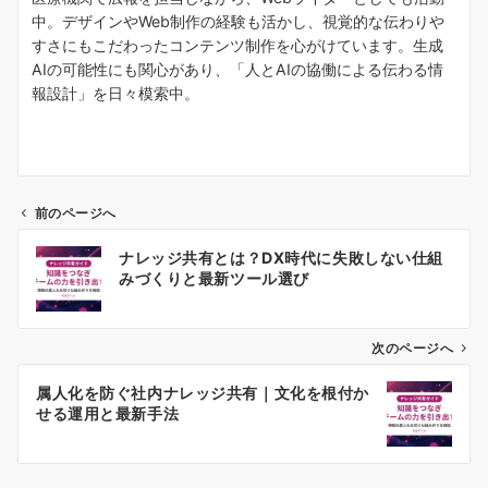
中。デザインやWeb制作の経験も活かし、視覚的な伝わりや
すさにもこだわったコンテンツ制作を心がけています。生成
AIの可能性にも関心があり、「人とAIの協働による伝わる情
報設計」を日々模索中。
前のページへ
投
ナレッジ共有とは？DX時代に失敗しない仕組
稿
みづくりと最新ツール選び
ナ
ビ
ゲ
次のページへ
ー
属人化を防ぐ社内ナレッジ共有｜文化を根付か
シ
せる運用と最新手法
ョ
ン