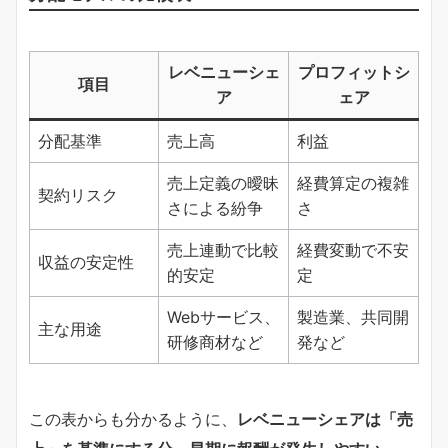
レベニューシェ
プロフィットシ
項目
ア
ェア
分配基準
売上高
利益
売上定義の曖昧
経費算定の複雑
契約リスク
さによる紛争
さ
売上連動で比較
経費変動で不安
収益の安定性
的安定
定
Webサービス、
製造業、共同開
主な用途
研修商材など
発など
この表からも分かるように、
レベニューシェアは「売