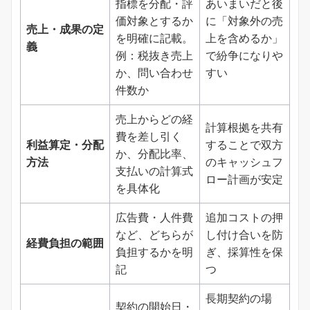
指標を分配・評
あいまいだと後
価対象とするか
に「対象外の売
売上・成果の定
を明確に記載。
上を含めるか」
義
例：税抜き売上
で紛争になりや
か、問い合わせ
すい
件数か
売上からどの経
計算根拠を共有
費を差し引く
利益算定・分配
することで双方
か、分配比率、
方法
のキャッシュフ
支払いの計算式
ロー計画が安定
を具体化
広告費・人件費
追加コストの押
など、どちらが
し付け合いを防
経費負担の範囲
負担するかを明
ぎ、採算性を保
記
つ
長期契約の場
契約の開始日・