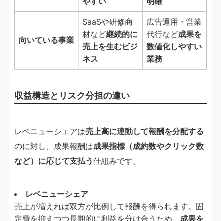
やすい
明確
SaaSや研修商
広告運用・営業
材など
継続的に
代行など
成果を
向いている事業
売上を生むビジ
数値化しやすい
ネス
業務
収益構造とリスク分担の違い
レベニューシェアは
売上高に連動して報酬を分配する
のに対し、成果報酬は
成果指標（成約数やクリック数
など）に応じて支払う
仕組みです。
レベニューシェア
売上が増えれば双方が比例して報酬を得られます。固
定費を抑えつつ長期的に利益を分け合うため、
成果を