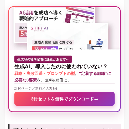
生成AIの社内定着に課題がある方へ
生成AI、導入したのに使われていない？
戦略・失敗回避・プロンプトの型
。
“定着する組織”に
必要な3要素
を、無料の3冊に。
計94ページ／無料／入力1分
3冊セットを無料でダウンロード
→