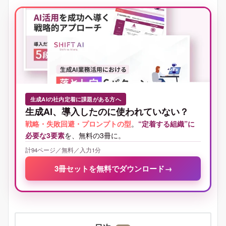
生成AIの社内定着に課題がある方へ
生成AI、導入したのに使われていない？
戦略・失敗回避・プロンプトの型
。
“定着する組織”に
必要な3要素
を、無料の3冊に。
計94ページ／無料／入力1分
3冊セットを無料でダウンロード
→