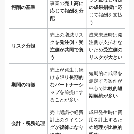
事業の
売上高に
報酬の基準
の成果指標
に応
応じて報酬を分
じて報酬を支払
配
う
売上の増減リス
成果未達時は発
クを
発注側・受
注側が支払わな
リスク分担
注側が共同で負
いため
受注側の
う
リスクが大きい
売上が発生し続
短期的に成果を
ける限り
長期的
測定する案件が
期間の特徴
なパートナーシ
中心で
比較的短
ップ
を前提にす
期契約が多い
ることが多い
売上認識や経費
成果発生時に費
計上のタイミン
用を計上するた
会計・税務処理
グが
複雑になり
め
処理が比較的