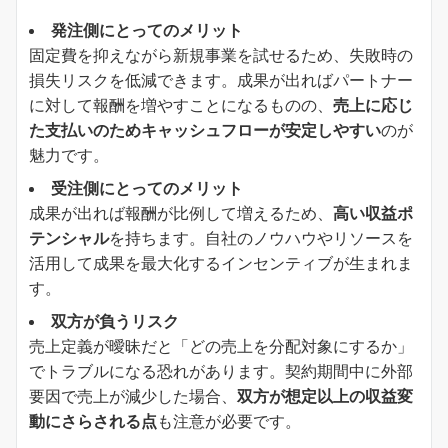
発注側にとってのメリット
固定費を抑えながら新規事業を試せるため、失敗時の
損失リスクを低減できます。成果が出ればパートナー
に対して報酬を増やすことになるものの、
売上に応じ
た支払いのためキャッシュフローが安定しやすい
のが
魅力です。
受注側にとってのメリット
成果が出れば報酬が比例して増えるため、
高い収益ポ
テンシャル
を持ちます。自社のノウハウやリソースを
活用して成果を最大化するインセンティブが生まれま
す。
双方が負うリスク
売上定義が曖昧だと「どの売上を分配対象にするか」
でトラブルになる恐れがあります。契約期間中に外部
要因で売上が減少した場合、
双方が想定以上の収益変
動にさらされる点
も注意が必要です。