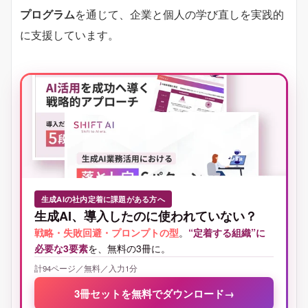
プログラム
を通じて、企業と個人の学び直しを実践的
に支援しています。
生成AIの社内定着に課題がある方へ
生成AI、導入したのに使われていない？
戦略・失敗回避・プロンプトの型
。
“定着する組織”に
必要な3要素
を、無料の3冊に。
計94ページ／無料／入力1分
3冊セットを無料でダウンロード
→