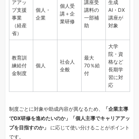
アアッ
講座受
生成
個人受
プ支援
個人・
講料の
AI・DX
講＋企
事業
企業
一部補
講座が
業研修
（経産
助
対象
省）
大学
院・資
教育訓
最大
社会人
格など
練給付
個人
70％給
全般
長期学
金制度
付
習に対
応
制度ごとに対象や助成内容が異なるため、
「企業主導
でDX研修を進めたいのか」「個人主導でキャリアアッ
プを目指すのか」
に応じて使い分けることがポイント
です。