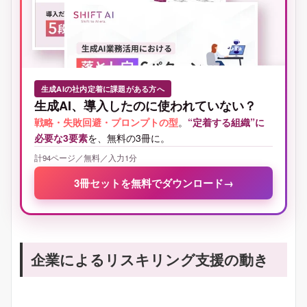
生成AIの社内定着に課題がある方へ
生成AI、導入したのに使われていない？
戦略・失敗回避・プロンプトの型
。
“定着する組織”に
必要な3要素
を、無料の3冊に。
計94ページ／無料／入力1分
3冊セットを無料でダウンロード
→
企業によるリスキリング支援の動き