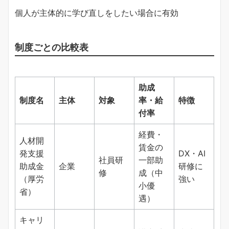
個人が主体的に学び直しをしたい場合に有効
制度ごとの比較表
助成
制度名
主体
対象
率・給
特徴
付率
経費・
人材開
賃金の
発支援
DX・AI
社員研
一部助
助成金
企業
研修に
修
成（中
（厚労
強い
小優
省）
遇）
キャリ