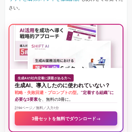
さい。
生成AIの社内定着に課題がある方へ
生成AI、導入したのに使われていない？
戦略・失敗回避・プロンプトの型
。
“定着する組織”に
必要な3要素
を、無料の3冊に。
計94ページ／無料／入力1分
3冊セットを無料でダウンロード
→