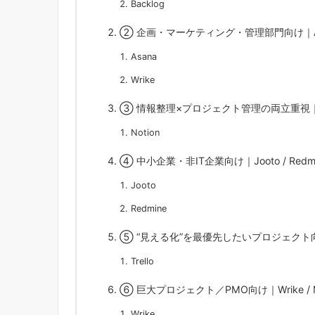
Backlog
② 企画・マーケティング・管理部門向け｜Asan
Asana
Wrike
③ 情報整理×プロジェクト管理の両立重視｜N
Notion
④ 中小企業・非IT企業向け｜Jooto / Redm
Jooto
Redmine
⑤ “見える化”を最優先したいプロジェクト向け
Trello
⑥ 巨大プロジェクト／PMO向け｜Wrike / Micro
Wrike