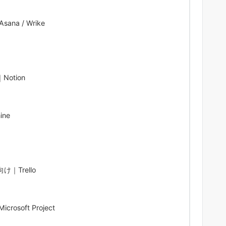
a / Wrike
otion
ine
｜Trello
soft Project