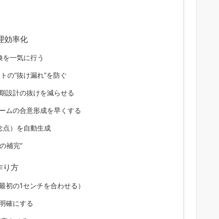
理効率化
換を一気に行う
トの“抜け漏れ”を防ぐ
初期設計の抜けを減らせる
チームの合意形成を早くする
念点）を自動生成
の補完”
作り方
最初の1センチを合わせる）
明確にする