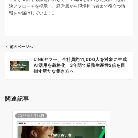
決アプローチを提示し、経営層から現場担当者まで役立つ情
報をお届けしています。
前のページへ
投
LINEヤフー、全社員約11,000人を対象に生成
稿
AI活用を義務化 3年間で業務生産性2倍を目
ナ
指す新たな働き方へ
ビ
ゲ
ー
関連記事
シ
ョ
ン
2025年7月14日