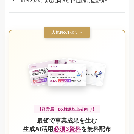
「KDV2035」実現に向けた中核施策に位置づけ
人気No.1セット
【経営層・DX推進担当者向け】
最短で事業成果を生む
生成AI活用
必須3資料
を無料配布