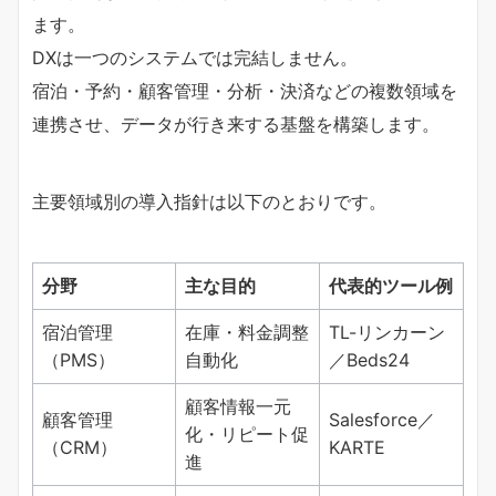
ます。
DXは一つのシステムでは完結しません。
宿泊・予約・顧客管理・分析・決済などの複数領域を
連携させ、データが行き来する基盤を構築します。
主要領域別の導入指針は以下のとおりです。
分野
主な目的
代表的ツール例
宿泊管理
在庫・料金調整
TL-リンカーン
（PMS）
自動化
／Beds24
顧客情報一元
顧客管理
Salesforce／
化・リピート促
（CRM）
KARTE
進