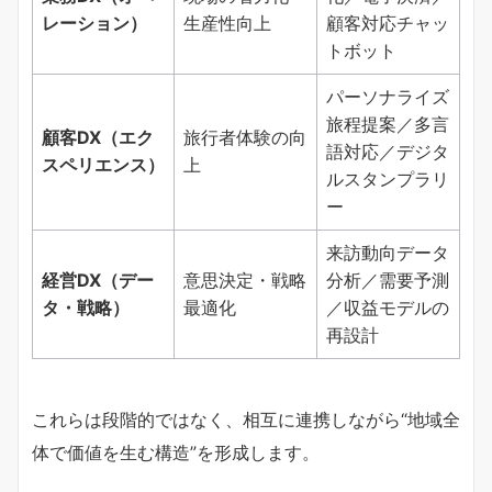
レーション）
生産性向上
顧客対応チャッ
トボット
パーソナライズ
旅程提案／多言
顧客DX（エク
旅行者体験の向
語対応／デジタ
スペリエンス）
上
ルスタンプラリ
ー
来訪動向データ
経営DX（デー
意思決定・戦略
分析／需要予測
タ・戦略）
最適化
／収益モデルの
再設計
これらは段階的ではなく、相互に連携しながら“地域全
体で価値を生む構造”を形成します。