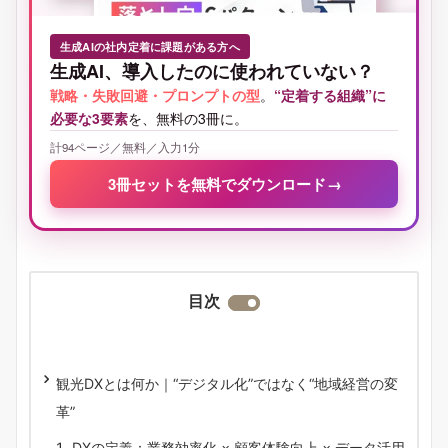
生成AIの社内定着に課題がある方へ
生成AI、導入したのに使われていない？
戦略・失敗回避・プロンプトの型
。
“定着する組織”に
必要な3要素
を、無料の3冊に。
計94ページ／無料／入力1分
3冊セットを無料でダウンロード
→
目次
観光DXとは何か｜“デジタル化”ではなく“地域経営の変
革”
DXの定義：業務効率化 × 顧客体験向上 × データ活用