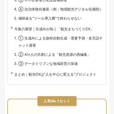
④ 自治体独自施策（例：地域観光デジタル化補助）
補助金を“ツール導入費”で終わらせない
今後の展望｜生成AIが拓く「観光まちづくりDX」
① 生成AIによる旅程自動生成・需要予測・多言語チ
ャット接客
② AI×人の共創による「観光資源の再編集」
③ データドリブンな地域経営の加速
まとめ｜観光DXは“人を中心に変える”プロジェクト
人気No.1セット