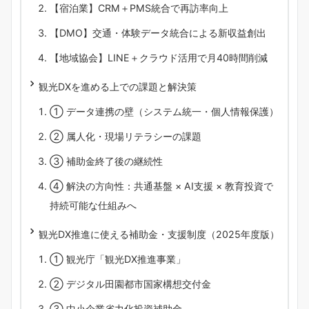
【宿泊業】CRM＋PMS統合で再訪率向上
【DMO】交通・体験データ統合による新収益創出
【地域協会】LINE＋クラウド活用で月40時間削減
観光DXを進める上での課題と解決策
① データ連携の壁（システム統一・個人情報保護）
② 属人化・現場リテラシーの課題
③ 補助金終了後の継続性
④ 解決の方向性：共通基盤 × AI支援 × 教育投資で
持続可能な仕組みへ
観光DX推進に使える補助金・支援制度（2025年度版）
① 観光庁「観光DX推進事業」
② デジタル田園都市国家構想交付金
③ 中小企業省力化投資補助金