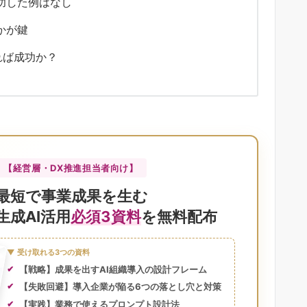
功した例はなし
かが鍵
れば成功か？
【経営層・DX推進担当者向け】
最短で事業成果を生む
生成AI活用
必須3資料
を無料配布
▼ 受け取れる3つの資料
【戦略】成果を出すAI組織導入の設計フレーム
【失敗回避】導入企業が陥る6つの落とし穴と対策
【実践】業務で使えるプロンプト設計法