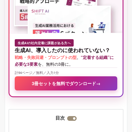
生成AIの社内定着に課題がある方へ
生成AI、導入したのに使われていない？
戦略・失敗回避・プロンプトの型
。
“定着する組織”に
必要な3要素
を、無料の3冊に。
計94ページ／無料／入力1分
3冊セットを無料でダウンロード
→
目次