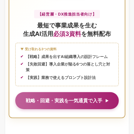
【経営層・DX推進担当者向け】
最短で事業成果を生む
生成AI活用
必須3資料
を無料配布
▼ 受け取れる3つの資料
【戦略】成果を出すAI組織導入の設計フレーム
【失敗回避】導入企業が陥る6つの落とし穴と対
策
【実践】業務で使えるプロンプト設計法
戦略・回避・実践を一気通貫で入手