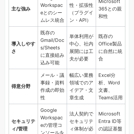
Microsoft
Workspac
性・拡張性
主な強み
365との親
eとのシー
（プラグイ
和性
ムレス統合
ン・API）
既存の
単体利用が
既存の
Gmail/Doc
導入しやす
中心、社内
Office製品
s/Sheets
さ
展開には工
に自然に統
に直接組み
夫が必要
合
込み可能
メール・議
幅広い業務
Excel分
事録・資料
領域でのア
析、Word
得意分野
作成の即効
イデア・文
文書、
性
章生成
Teams活用
Google
法人契約で
Microsoft
Workspac
セキュリテ
セキュリテ
Entra ID等
eの管理コ
ィ/管理
ィ体制が必
の認証基盤
ンソールを