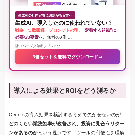
生成AIの社内定着に課題がある方へ
生成AI、導入したのに使われていない？
戦略・失敗回避・プロンプトの型
。
“定着する組織”に
必要な3要素
を、無料の3冊に。
計94ページ／無料／入力1分
3冊セットを無料でダウンロード
→
導入による効果とROIをどう測るか
Geminiの導入効果を検討するうえで欠かせないのが、
どのくらい業務効率が改善され、投資に見合うリター
ンがあるのか
という視点です。ツールの利便性を理解