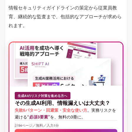
情報セキュリティガイドラインの策定から従業員教
育、継続的な監査まで、包括的なアプローチが求めら
れます。
生成AIのリスク対策を進める方へ
その生成AI利用、情報漏えいは大丈夫？
失敗6パターン・回避策・安全な使い方
。実務リスクを
避ける
“必須3要素”
を、無料の3冊に。
計94ページ／無料／入力1分