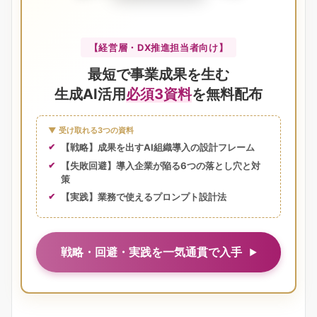
【経営層・DX推進担当者向け】
最短で事業成果を生む
生成AI活用
必須3資料
を無料配布
▼ 受け取れる3つの資料
【戦略】成果を出すAI組織導入の設計フレーム
【失敗回避】導入企業が陥る6つの落とし穴と対
策
【実践】業務で使えるプロンプト設計法
戦略・回避・実践を一気通貫で入手