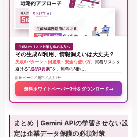
生成AIのリスク対策を進める方へ
その生成AI利用、情報漏えいは大丈夫？
失敗6パターン・回避策・安全な使い方
。実務リスクを
避ける
“必須3要素”
を、無料の3冊に。
計94ページ／無料／入力1分
無料ホワイトペーパー3冊をダウンロード
→
まとめ｜Gemini APIの学習させない設
定は企業データ保護の必須対策