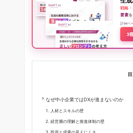
生成
戦略・
要素
を
計94ペ
3
目
なぜ中小企業ではDXが進まないのか
人材とスキルの壁
経営層の理解と推進体制の壁
投資と成果の見えにくさ