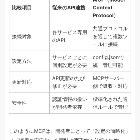
比較項目
従来のAPI連携
Context
Protocol）
共通プロトコル
各サービス専用
接続対象
を通じて複数ツ
のAPI
ールに接続
サービスごとに
config.jsonで
設定方法
個別設定が必要
統一管理可能
API更新のたび
MCPサーバー
更新対応
修正が必要
側で吸収・対応
認証情報の扱い
標準化された通
安全性
が開発者依存
信ルールで管理
このようにMCPは、開発者にとって「設定の簡略化」