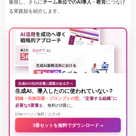
重視し、さらに
チーム単位でのAI導入・教育
につなげ
る実践知を紹介します。
生成AIの社内定着に課題がある方へ
生成AI、導入したのに使われていない？
戦略・失敗回避・プロンプトの型
。
“定着する組織”に
必要な3要素
を、無料の3冊に。
計94ページ／無料／入力1分
3冊セットを無料でダウンロード
→