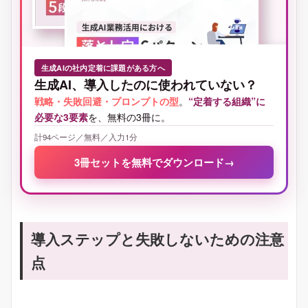
生成AIの社内定着に課題がある方へ
生成AI、導入したのに使われていない？
戦略・失敗回避・プロンプトの型
。
“定着する組織”に
必要な3要素
を、無料の3冊に。
計94ページ／無料／入力1分
3冊セットを無料でダウンロード
→
導入ステップと失敗しないための注意
点