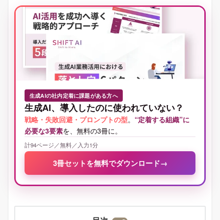
生成AIの社内定着に課題がある方へ
生成AI、導入したのに使われていない？
戦略・失敗回避・プロンプトの型
。
“定着する組織”に
必要な3要素
を、無料の3冊に。
計94ページ／無料／入力1分
3冊セットを無料でダウンロード
→