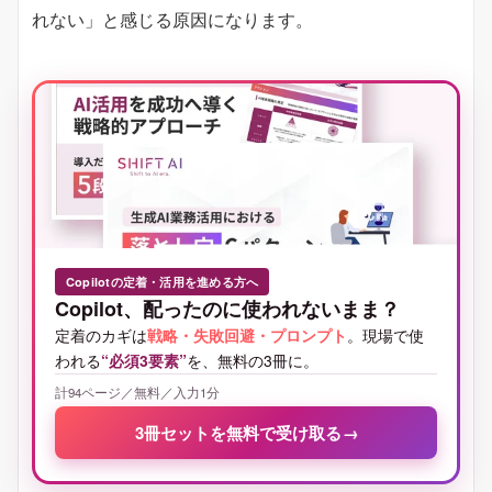
れない」と感じる原因になります。
Copilotの定着・活用を進める方へ
Copilot、配ったのに使われないまま？
定着のカギは
戦略・失敗回避・プロンプト
。現場で使
われる
“必須3要素”
を、無料の3冊に。
計94ページ／無料／入力1分
3冊セットを無料で受け取る
→