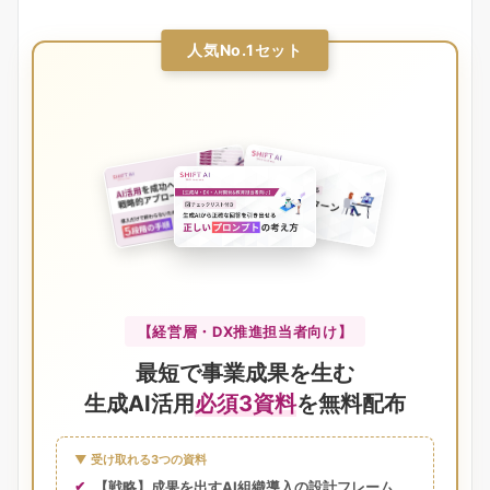
人気No.1セット
【経営層・DX推進担当者向け】
最短で事業成果を生む
生成AI活用
必須3資料
を無料配布
▼ 受け取れる3つの資料
【戦略】成果を出すAI組織導入の設計フレーム