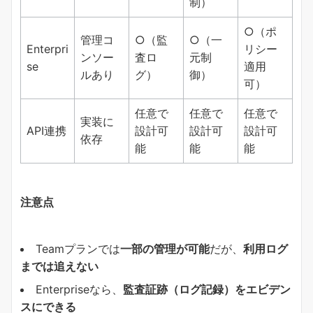
制）
○（ポ
管理コ
○（監
○（一
Enterpri
リシー
ンソー
査ロ
元制
se
適用
ルあり
グ）
御）
可）
任意で
任意で
任意で
実装に
API連携
設計可
設計可
設計可
依存
能
能
能
注意点
Teamプランでは
一部の管理が可能
だが、
利用ログ
までは追えない
Enterpriseなら、
監査証跡（ログ記録）をエビデン
スにできる