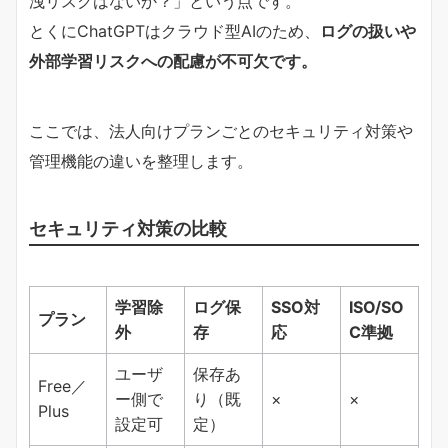
洩リスクはないか？」という点です。
とくにChatGPTはクラウド型AIのため、
ログの扱いや
外部学習リスクへの配慮が不可欠です。
ここでは、法人向けプランごとのセキュリティ対策や
管理機能の違いを整理します。
セキュリティ対策の比較
学習除
ログ保
SSO対
ISO/SO
プラン
外
存
応
C準拠
ユーザ
保存あ
Free／
ー側で
り（既
×
×
Plus
設定可
定）