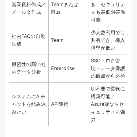
営業資料作成／
Teamまたは
き、セキュリテ
メール文作成
Plus
ィも最低限確保
可能
少人数利用でも
社内FAQの自動
Team
共有でき、導入
生成
障壁が低い
SSO・ログ管
機密性の高い社
Enterprise
理・データ保護
内データ分析
の観点から必須
UI不要で柔軟に
システムにAIチ
構築可能／
ャットを組み込
API連携
Azure版ならセ
みたい
キュリティも強
力