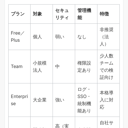
セキュ
管理機
プラン
対象
特徴
リティ
能
非推奨
Free／
個人
弱い
なし
（法
Plus
人）
少人数
小規模
権限設
チーム
Team
中
法人
定あり
での検
証向け
ログ・
本格導
Enterpri
SSO・
大企業
強い
入に対
se
統制機
応
能あり
自社サ
高（実