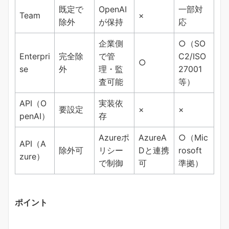
既定で
OpenAI
一部対
Team
×
除外
が保持
応
企業側
○（SO
Enterpri
完全除
で管
C2/ISO
○
se
外
理・監
27001
査可能
等）
API（O
実装依
要設定
×
×
penAI）
存
Azureポ
AzureA
○（Mic
API（A
除外可
リシー
Dと連携
rosoft
zure）
で制御
可
準拠）
ポイント