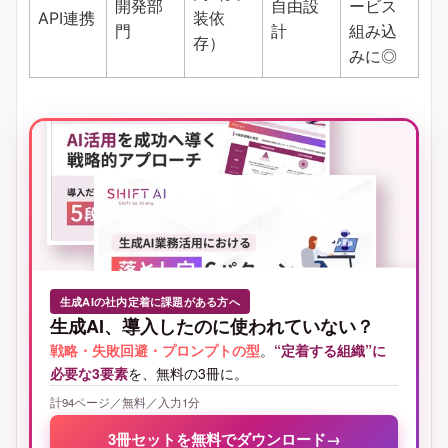
開発部
自由設
ービス
API連携
装依
門
計
組み込
存）
みに◎
生成AIの社内定着に課題がある方へ
生成AI、導入したのに使われていない？
戦略・失敗回避・プロンプトの型
。
“定着する組織”に
必要な3要素
を、無料の3冊に。
計94ページ／無料／入力1分
3冊セットを無料でダウンロード
→