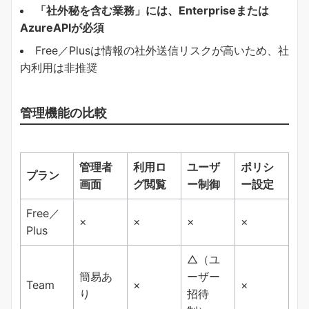
「社外秘を含む業務」には、Enterpriseまたは
AzureAPIが必須
Free／Plusは情報の社外送信リスクが高いため、社
内利用は非推奨
管理機能の比較
管理者
利用ロ
ユーザ
ポリシ
プラン
画面
グ閲覧
ー制御
ー設定
Free／
×
×
×
×
Plus
△（ユ
簡易あ
ーザー
Team
×
×
り
招待