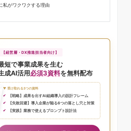
場に私がワクワクする理由
【経営層・DX推進担当者向け】
最短で事業成果を生む
生成AI活用
必須3資料
を無料配布
▼ 受け取れる3つの資料
【戦略】成果を出すAI組織導入の設計フレーム
【失敗回避】導入企業が陥る6つの落とし穴と対策
【実践】業務で使えるプロンプト設計法