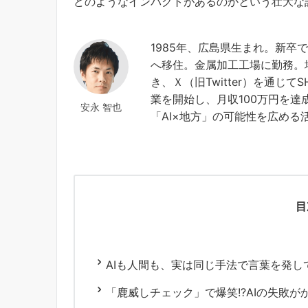
どのようなインパクトがあるのかという壮大な
1985年、広島県生まれ。新
へ移住。金属加工工場に勤務。
き、Ｘ（旧Twitter）を通じてS
業を開始し、月収100万円を達
安永 智也
「AI×地方」の可能性を広める
目
AIも人間も、実は同じ手法で言葉を発し
「鹿威しチェック」で爆笑!?AIの失敗