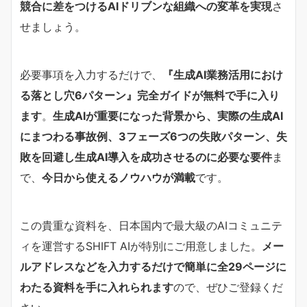
競合に差をつけるAIドリブンな組織への変革を実現
さ
せましょう。
必要事項を入力するだけで、
『生成AI業務活用におけ
る落とし穴6パターン』完全ガイドが無料で手に入り
ます
。
生成AIが重要になった背景から、実際の生成AI
にまつわる事故例、3フェーズ6つの失敗パターン、失
敗を回避し生成AI導入を成功させるのに必要な要件
ま
で、
今日から使えるノウハウが満載
です。
この貴重な資料を、日本国内で最大級のAIコミュニテ
ィを運営するSHIFT AIが特別にご用意しました。
メー
ルアドレスなどを入力するだけで簡単に全29ページに
わたる資料を手に入れられます
ので、ぜひご登録くだ