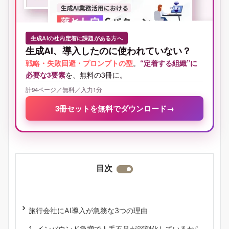
生成AIの社内定着に課題がある方へ
生成AI、導入したのに使われていない？
戦略・失敗回避・プロンプトの型
。
“定着する組織”に
必要な3要素
を、無料の3冊に。
計94ページ／無料／入力1分
3冊セットを無料でダウンロード
→
目次
旅行会社にAI導入が急務な3つの理由
インバウンド急増で人手不足が深刻化しているから