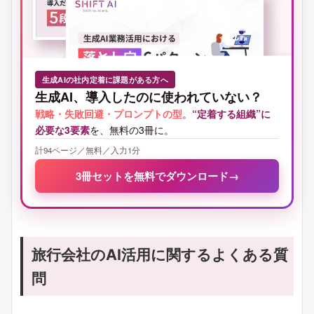
生成AIの社内定着に課題がある方へ
生成AI、導入したのに使われていない？
戦略・失敗回避・プロンプトの型
。
“定着する組織”に
必要な3要素
を、無料の3冊に。
計94ページ／無料／入力1分
3冊セットを無料でダウンロード
→
旅行会社のAI活用に関するよくある質
問