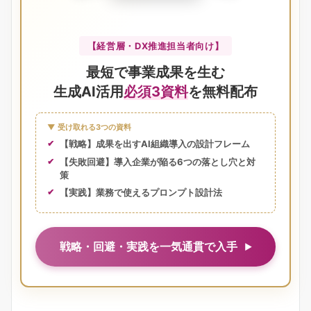
【経営層・DX推進担当者向け】
最短で事業成果を生む
生成AI活用
必須3資料
を無料配布
▼ 受け取れる3つの資料
【戦略】成果を出すAI組織導入の設計フレーム
【失敗回避】導入企業が陥る6つの落とし穴と対
策
【実践】業務で使えるプロンプト設計法
戦略・回避・実践を一気通貫で入手