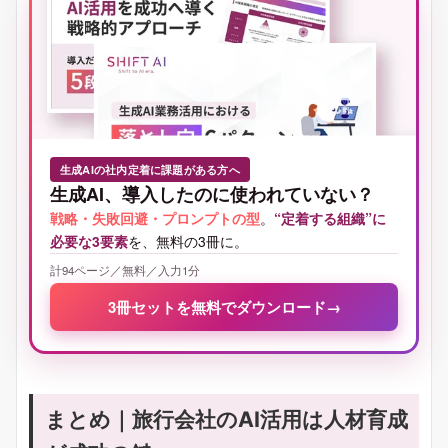
生成AIの社内定着に課題がある方へ
生成AI、導入したのに使われていない？
戦略・失敗回避・プロンプトの型
。
“定着する組織”に
必要な3要素
を、無料の3冊に。
計94ページ／無料／入力1分
3冊セットを無料でダウンロード
→
まとめ｜旅行会社のAI活用は人材育成